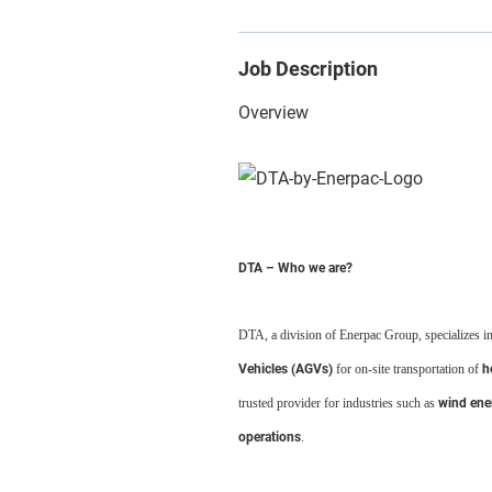
Job Description
Overview
DTA – Who we are?
DTA, a division of Enerpac Group, specializes i
Vehicles (AGVs)
for on-site transportation of
h
trusted provider for industries such as
wind ener
operations
.