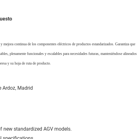
puesto
o y mejora continua de los componentes eléctricos de productos estandarizados. Garantiza que
viables, plenamente funcionales y escalables para necesidades futuras, manteniéndose alineados
presa y su hoja de ruta de producto.
e Ardoz, Madrid
 of new standardized AGV models.
l specifications.